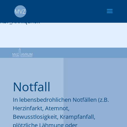
google-site-
verification=C33DbH6Bj9C6aQn0Sc5MS5_V8koB
KbF_XXhlqen6k
Notfall
In lebensbedrohlichen Notfällen (z.B.
Herzinfarkt, Atemnot,
Bewusstlosigkeit, Krampfanfall,
plötzliche Lähmung oder