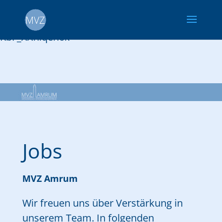
google-site-
verification=C33DbH6Bj9C6aQn0Sc5MS5_V8koB
KbF_XXhlqen6k
Jobs
MVZ Amrum
Wir freuen uns über Verstärkung in
unserem Team. In folgenden